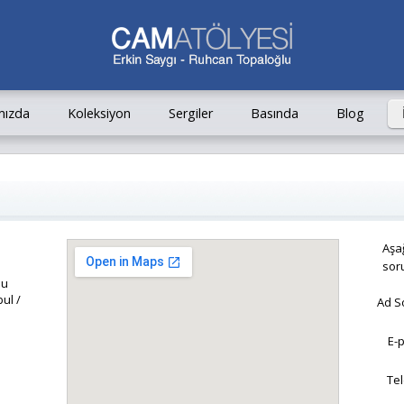
mızda
Koleksiyon
Sergiler
Basında
Blog
Aşağ
soru
su
ul /
Ad S
E-
Tel