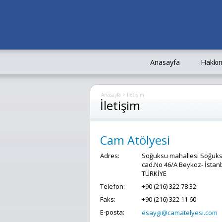
Anasayfa
Hakkı
Anasayfa
>
İletişim
İletişim
Cam Atölyesi
Adres:
Soğuksu mahallesi Soğuk
cad.No 46/A Beykoz- İstanb
TÜRKİYE
Telefon:
+90 (216) 322 78 32
Faks:
+90 (216) 322 11 60
E-posta:
esaygi@camatelyesi.com