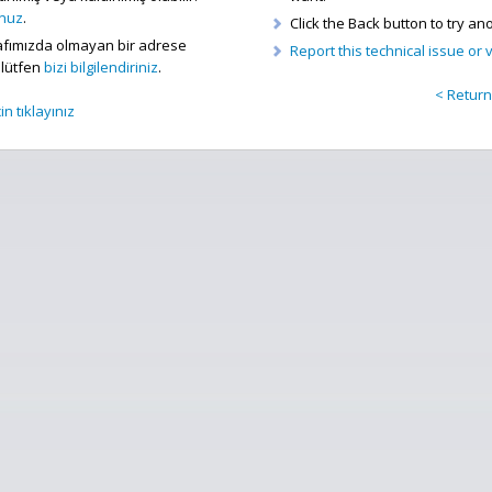
unuz
.
Click the Back button to try ano
arafımızda olmayan bir adrese
Report this technical issue or
n lütfen
bizi bilgilendiriniz
.
< Retur
n tıklayınız