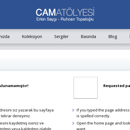
mızda
Koleksiyon
Sergiler
Basında
Blog
bulunamamıştır!
Requested pa
adresini siz yazarak bu sayfaya
If you typed the page address 
 tekrar deneyiniz.
is spelled correctly.
esini kaydetmiş iseniz ve
Open the home page and look f
ilmiş veya kaldırılmış olabilir.
want.