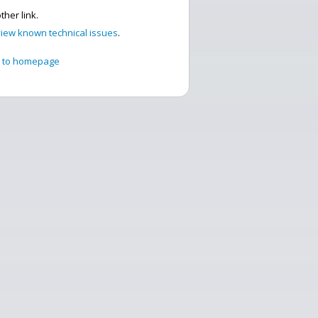
ther link.
 view known technical issues
.
n to homepage